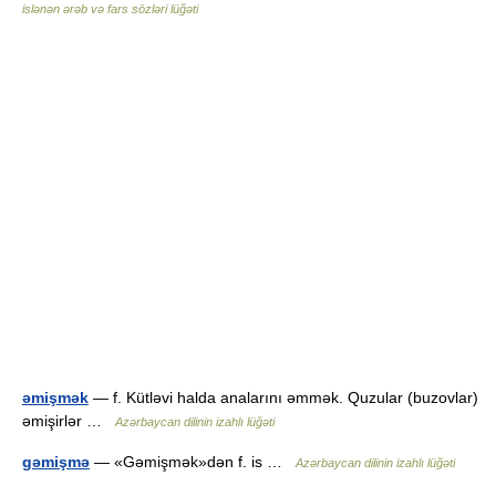
islənən ərəb və fars sözləri lüğəti
əmişmək
— f. Kütləvi halda analarını əmmək. Quzular (buzovlar)
əmişirlər …
Azərbaycan dilinin izahlı lüğəti
gəmişmə
— «Gəmişmək»dən f. is …
Azərbaycan dilinin izahlı lüğəti