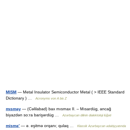
MISM
— Metal Insulator Semiconductor Metal ( > IEEE Standard
Dictionary ) …
Acronyms von A bis Z
mısməy
— (Cəlilabad) bax mısmax II. – Mısardüg, ancağ
biyazdən so:ra barişərdüg …
Azərbaycan dilinin dialektoloji lüğəti
mismə’
— ə. eşitmə orqanı; qulaq …
Klassik Azərbaycan ədəbiyyatında