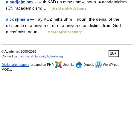
a|cad|e|mism
— «uh KAD uh mihz uhm», noun. = academicism.
(Cf. ↑academicism) …
Useful english dictionary
a|cos|mism
— «ay KOZ mihz uhm», noun. the denial of the
existence of a universe, or of a universe as distinct from God. –
a|cos´mist, noun …
Useful english dictionary
© Academic, 2000-2026
18+
Contact us:
Technical Support
,
Advertising
Dictionaries export
, created on PHP,
Joomla,
Drupal,
WordPress,
MODx.