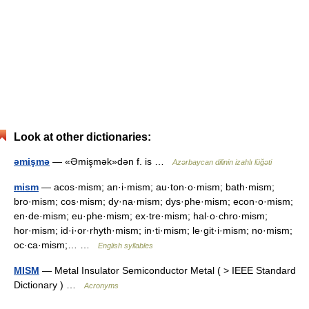
Look at other dictionaries:
əmişmə
— «Əmişmək»dən f. is …
Azərbaycan dilinin izahlı lüğəti
mism
— acos·mism; an·i·mism; au·ton·o·mism; bath·mism;
bro·mism; cos·mism; dy·na·mism; dys·phe·mism; econ·o·mism;
en·de·mism; eu·phe·mism; ex·tre·mism; hal·o·chro·mism;
hor·mism; id·i·or·rhyth·mism; in·ti·mism; le·git·i·mism; no·mism;
oc·ca·mism;… …
English syllables
MISM
— Metal Insulator Semiconductor Metal ( > IEEE Standard
Dictionary ) …
Acronyms