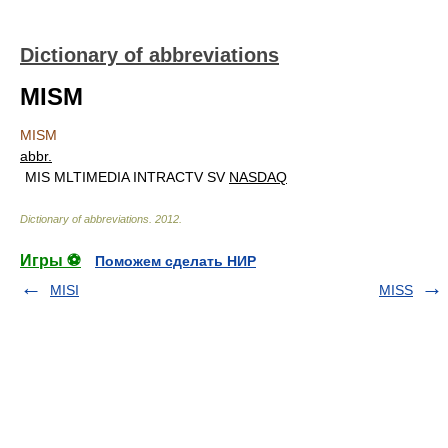
Dictionary of abbreviations
MISM
MISM
abbr.
MIS MLTIMEDIA INTRACTV SV
NASDAQ
Dictionary of abbreviations
.
2012
.
Игры ⚽
Поможем сделать НИР
MISI
MISS