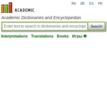
RU
DE
ES
FR
en-academic.com
Academic Dictionaries and Encyclopedias
Search!
Interpretations
Translations
Books
Игры ⚽